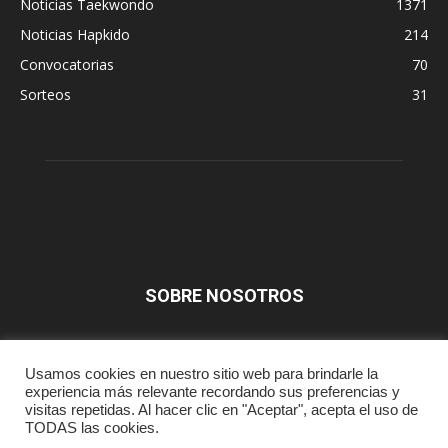
Noticias Taekwondo
1371
Noticias Hapkido
214
Convocatorias
70
Sorteos
31
SOBRE NOSOTROS
SÍGUENOS
Usamos cookies en nuestro sitio web para brindarle la
experiencia más relevante recordando sus preferencias y
visitas repetidas. Al hacer clic en "Aceptar", acepta el uso de
TODAS las cookies.