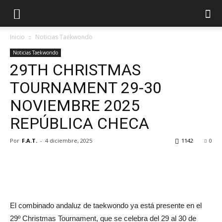
Inicio
Noticias Taekwondo
Noticias Taekwondo
29TH CHRISTMAS
TOURNAMENT 29-30
NOVIEMBRE 2025
REPÚBLICA CHECA
Por
F.A.T.
-
4 diciembre, 2025
1142
0
El combinado andaluz de taekwondo ya está presente en el
29º Christmas Tournament, que se celebra del 29 al 30 de