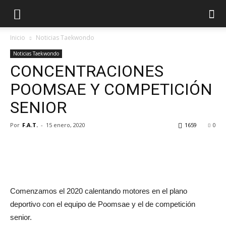
Inicio
Noticias Taekwondo
Noticias Taekwondo
CONCENTRACIONES
POOMSAE Y COMPETICIÓN
SENIOR
Por
F.A.T.
-
15 enero, 2020
1659
0
Comenzamos el 2020 calentando motores en el plano
deportivo con el equipo de Poomsae y el de competición
senior.