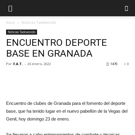
Inicio
Noticias Taekwondo
Noticias Taekwondo
ENCUENTRO DEPORTE
BASE EN GRANADA
Por
F.A.T.
-
26 enero, 2022
1470
0
Encuentro de clubes de Granada para el fomento del deporte
base, que ha tenido lugar en el nuevo pabellón de la Vegas del
Genil, hoy domingo 23 de enero.
Se llevaron a cabo entrenamientos de combate y técnicas