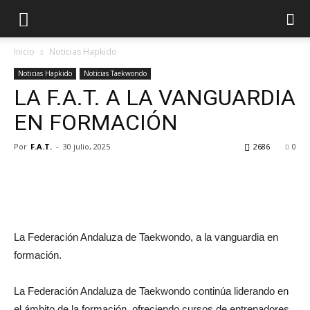
Inicio
Noticias Hapkido
Noticias Hapkido
Noticias Taekwondo
LA F.A.T. A LA VANGUARDIA
EN FORMACIÓN
Por
F.A.T.
-
30 julio, 2025
2686
0
La Federación Andaluza de Taekwondo, a la vanguardia en
formación.
La Federación Andaluza de Taekwondo continúa liderando en
el ámbito de la formación, ofreciendo cursos de entrenadores