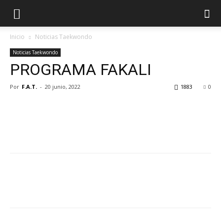
Inicio
Noticias Taekwondo
Noticias Taekwondo
PROGRAMA FAKALI
Por
F.A.T.
-
20 junio, 2022
1883
0