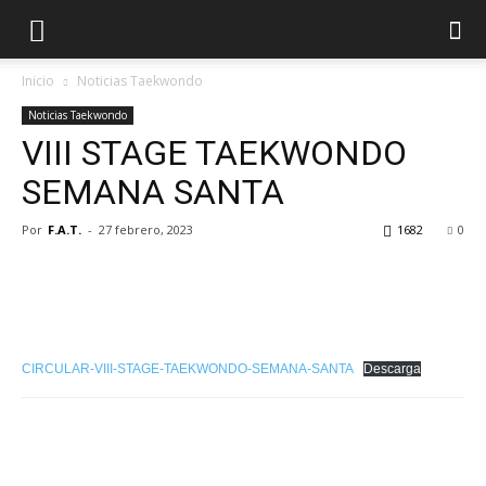
Inicio
Noticias Taekwondo
Noticias Taekwondo
VIII STAGE TAEKWONDO
SEMANA SANTA
Por
F.A.T.
-
27 febrero, 2023
1682
0
CIRCULAR-VIII-STAGE-TAEKWONDO-SEMANA-SANTA
Descarga