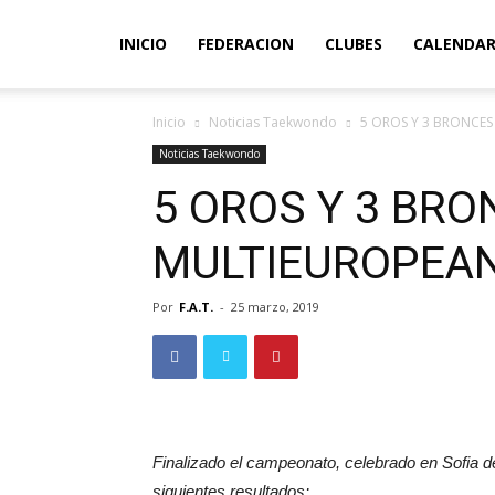
INICIO
FEDERACION
CLUBES
CALENDAR
Inicio
Noticias Taekwondo
5 OROS Y 3 BRONCES
Noticias Taekwondo
5 OROS Y 3 BRO
MULTIEUROPEA
Por
F.A.T.
-
25 marzo, 2019
Finalizado el campeonato, celebrado en Sofia de
siguientes resultados: