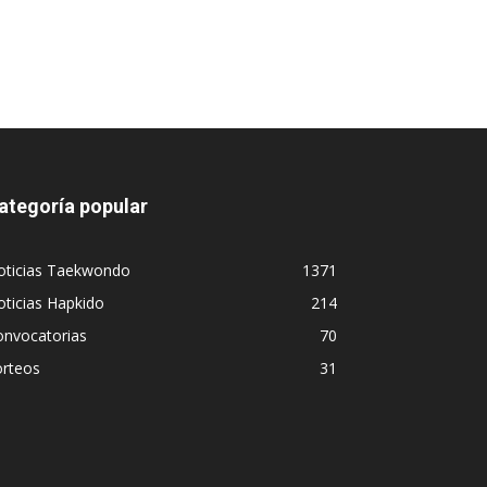
ategoría popular
oticias Taekwondo
1371
ticias Hapkido
214
onvocatorias
70
orteos
31