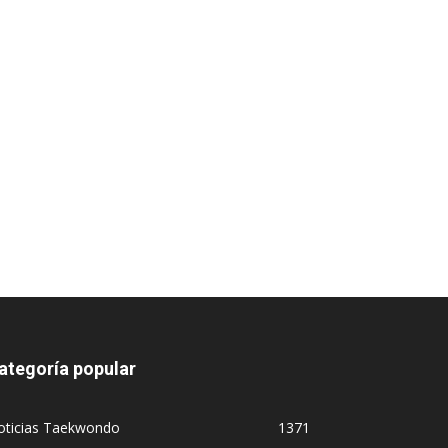
ategoría popular
oticias Taekwondo
1371