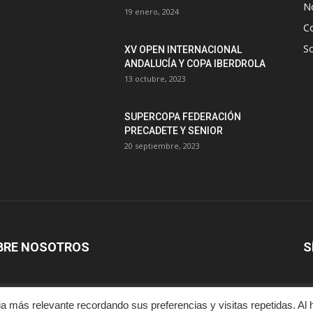
No
19 enero, 2024
C
S
XV OPEN INTERNACIONAL
ANDALUCÍA Y COPA IBERDROLA
13 octubre, 2023
SUPERCOPA FEDERACIÓN
PRECADETE Y SENIOR
20 septiembre, 2023
BRE NOSOTROS
S
a más relevante recordando sus preferencias y visitas repetidas. Al 