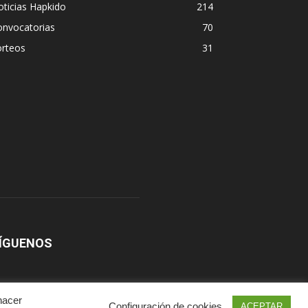
ticias Hapkido
214
onvocatorias
70
orteos
31
ÍGUENOS
hacer
Configuración de cookies
ACEPTAR