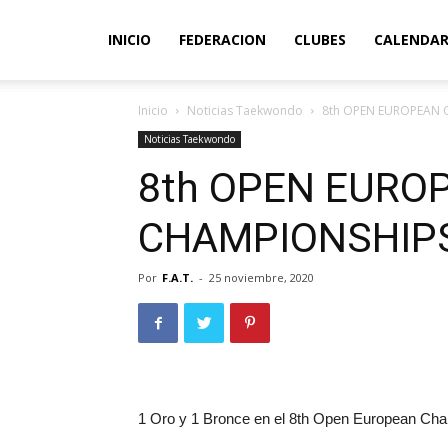
INICIO
FEDERACION
CLUBES
CALENDAR
Inicio
Noticias Taekwondo
8th OPEN EUROPEAN 
Noticias Taekwondo
8th OPEN EURO
CHAMPIONSHIPS
Por
F.A.T.
-
25 noviembre, 2020
1 Oro y 1 Bronce en el 8th Open European Cha