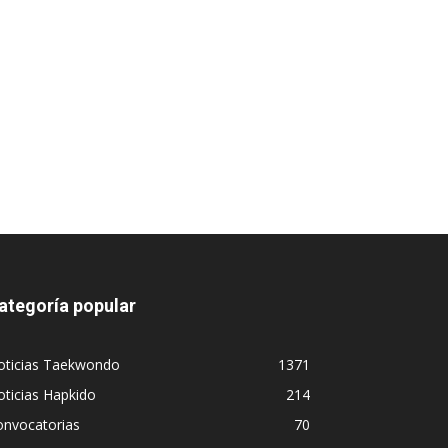
ategoría popular
oticias Taekwondo
1371
ticias Hapkido
214
onvocatorias
70