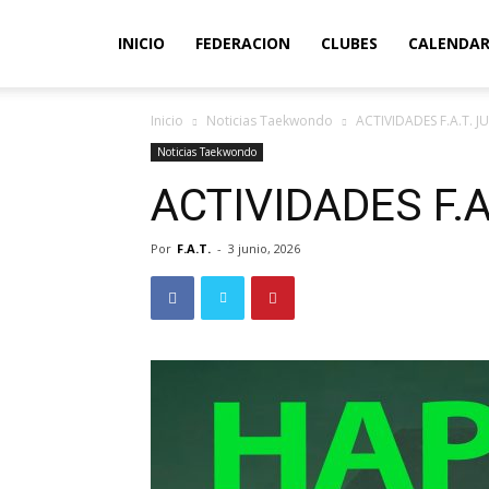
INICIO
FEDERACION
CLUBES
CALENDAR
Inicio
Noticias Taekwondo
ACTIVIDADES F.A.T. J
Noticias Taekwondo
ACTIVIDADES F.A
Por
F.A.T.
-
3 junio, 2026