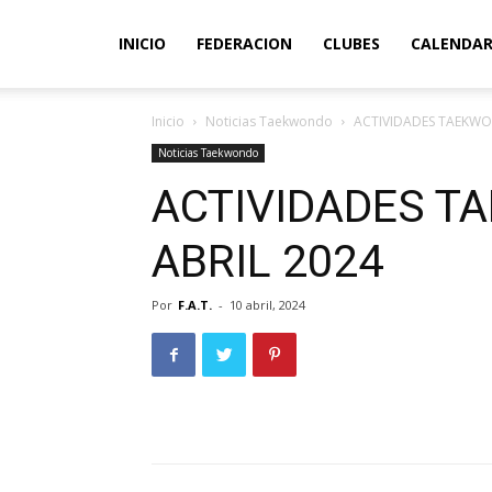
INICIO
FEDERACION
CLUBES
CALENDAR
Inicio
Noticias Taekwondo
ACTIVIDADES TAEKWO
Noticias Taekwondo
ACTIVIDADES T
ABRIL 2024
Por
F.A.T.
-
10 abril, 2024