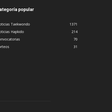
ategoría popular
oticias Taekwondo
1371
ticias Hapkido
214
onvocatorias
70
orteos
31