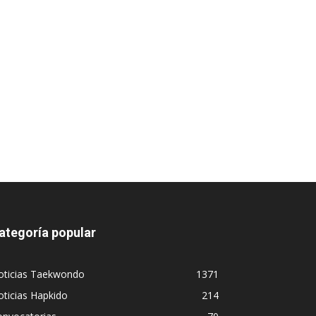
ategoría popular
oticias Taekwondo
1371
ticias Hapkido
214