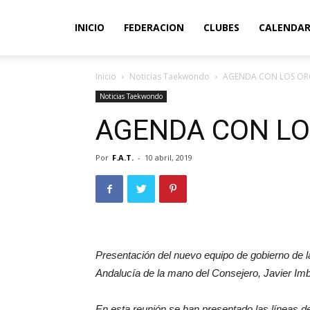
INICIO
FEDERACION
CLUBES
CALENDAR
Inicio
Noticias Taekwondo
AGENDA CON LOS OR
Noticias Taekwondo
AGENDA CON L
Por
F.A.T.
-
10 abril, 2019
Presentación del nuevo equipo de gobierno de l
Andalucía de la mano del Consejero, Javier Im
En esta reunión se han presentado las líneas de