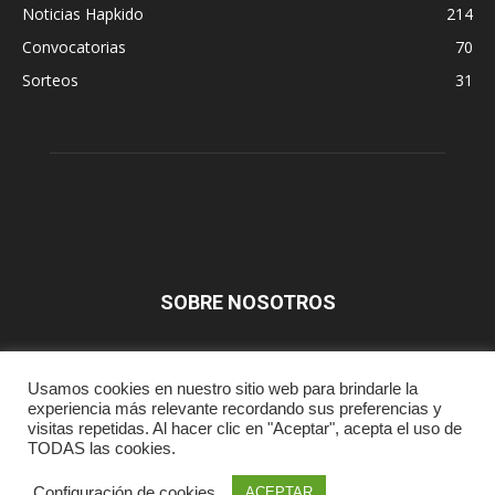
Noticias Hapkido
214
Convocatorias
70
Sorteos
31
SOBRE NOSOTROS
SÍGUENOS
Usamos cookies en nuestro sitio web para brindarle la
experiencia más relevante recordando sus preferencias y
visitas repetidas. Al hacer clic en "Aceptar", acepta el uso de
TODAS las cookies.
Prensa
Aviso Legal
Contacta
Configuración de cookies
ACEPTAR