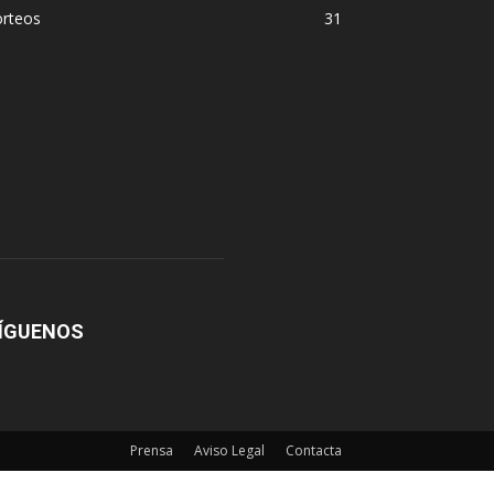
orteos
31
ÍGUENOS
Prensa
Aviso Legal
Contacta