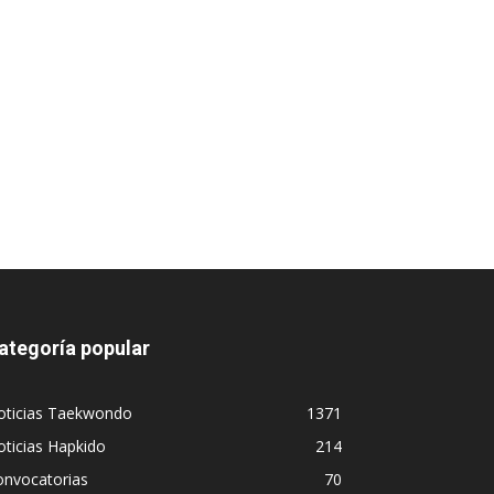
ategoría popular
oticias Taekwondo
1371
ticias Hapkido
214
onvocatorias
70