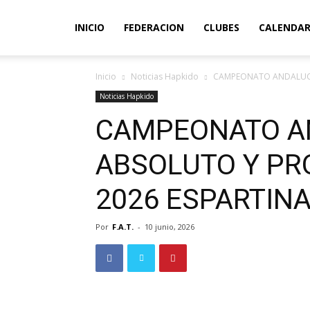
INICIO
FEDERACION
CLUBES
CALENDAR
Inicio
Noticias Hapkido
CAMPEONATO ANDALUCÍA
Noticias Hapkido
CAMPEONATO A
ABSOLUTO Y PR
2026 ESPARTINA
Por
F.A.T.
-
10 junio, 2026