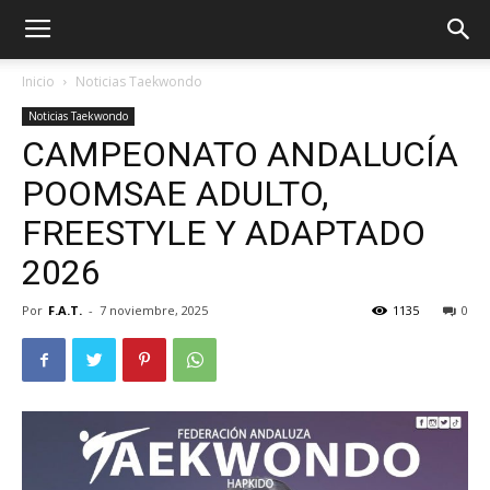
Inicio
Noticias Taekwondo
Noticias Taekwondo
CAMPEONATO ANDALUCÍA
POOMSAE ADULTO,
FREESTYLE Y ADAPTADO
2026
Por
F.A.T.
-
7 noviembre, 2025
1135
0
ÓN