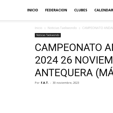
INICIO
FEDERACION
CLUBES
CALENDAR
Inicio
Noticias Taekwondo
CAMPEONATO ANDALU
Noticias Taekwondo
CAMPEONATO A
2024 26 NOVIEM
ANTEQUERA (M
Por
F.A.T.
-
30 noviembre, 2023