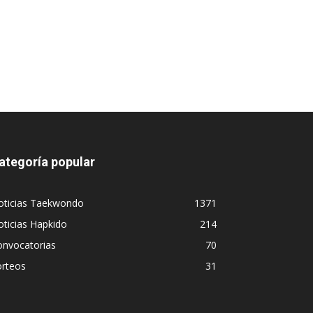
ategoría popular
oticias Taekwondo
1371
ticias Hapkido
214
onvocatorias
70
orteos
31