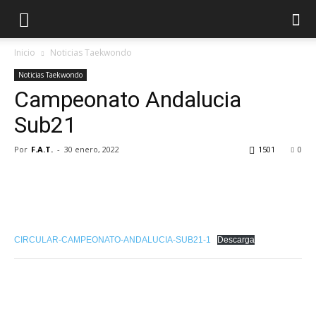
Inicio
Noticias Taekwondo
Noticias Taekwondo
Campeonato Andalucia
Sub21
Por
F.A.T.
-
30 enero, 2022
1501
0
CIRCULAR-CAMPEONATO-ANDALUCIA-SUB21-1
Descarga