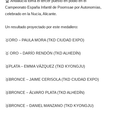
🏆 Andalucía toma el tercer puesto en podio en el
Campeonato España Infantil de Poomsae por Autonomías,
celebrado en la Nucía, Alicante.
Un resultado proyectado por este medallero:
🥇ORO – PAULA MORA (TKD CIUDAD EXPO)
🥇 ORO – DARÍO RENDÓN (TKD ALHEDÍN)
🥈PLATA – EMMA VÁZQUEZ (TKD KYONGJU)
🥉BRONCE – JAIME CERISOLA (TKD CIUDAD EXPO)
🥉BRONCE – ÁLVARO PLATA (TKD ALHEDÍN)
🥉BRONCE – DANIEL MANZANO (TKD KYONGJU)