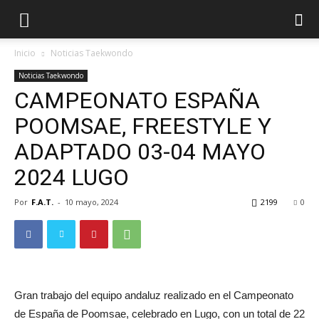
Inicio
Noticias Taekwondo
Noticias Taekwondo
CAMPEONATO ESPAÑA
POOMSAE, FREESTYLE Y
ADAPTADO 03-04 MAYO
2024 LUGO
Por
F.A.T.
-
10 mayo, 2024
2199
0
ÓN
Gran trabajo del equipo andaluz realizado en el Campeonato
de España de Poomsae, celebrado en Lugo, con un total de 22