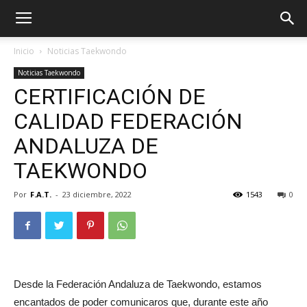
Inicio
Noticias Taekwondo
Noticias Taekwondo
CERTIFICACIÓN DE
CALIDAD FEDERACIÓN
ANDALUZA DE
TAEKWONDO
Por
F.A.T.
-
23 diciembre, 2022
1543
0
ÓN
Desde la Federación Andaluza de Taekwondo, estamos
encantados de poder comunicaros que, durante este año