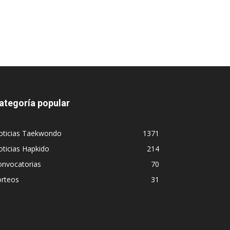
ategoría popular
oticias Taekwondo
1371
ticias Hapkido
214
onvocatorias
70
orteos
31