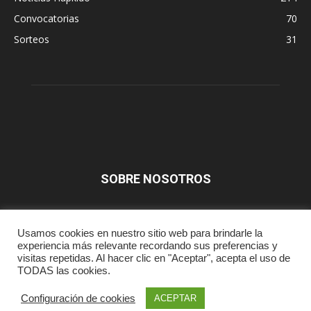
Convocatorias
70
Sorteos
31
SOBRE NOSOTROS
SÍGUENOS
Usamos cookies en nuestro sitio web para brindarle la
experiencia más relevante recordando sus preferencias y
visitas repetidas. Al hacer clic en "Aceptar", acepta el uso de
TODAS las cookies.
Prensa
Aviso Legal
Contacta
Configuración de cookies
ACEPTAR