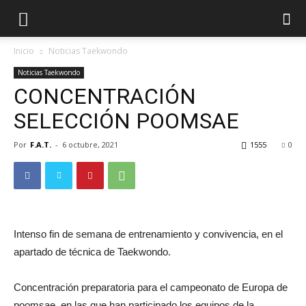
Inicio
Noticias Taekwondo
Noticias Taekwondo
CONCENTRACIÓN
SELECCIÓN POOMSAE
Por
F.A.T.
-
6 octubre, 2021
1555
0
ÓN
Intenso fin de semana de entrenamiento y convivencia, en el
apartado de técnica de Taekwondo.
Concentración preparatoria para el campeonato de Europa de
poomsae, en las que han participado los equipos de la