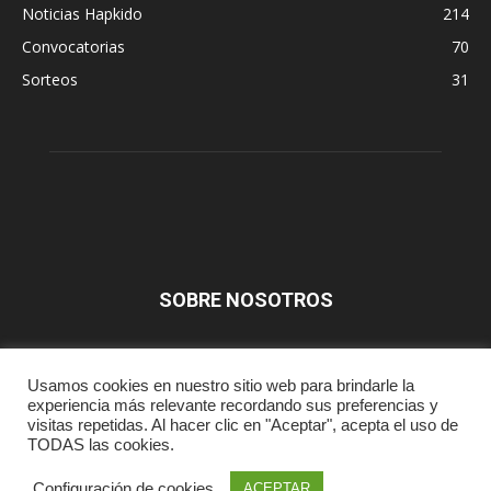
Noticias Hapkido
214
Convocatorias
70
Sorteos
31
SOBRE NOSOTROS
SÍGUENOS
Usamos cookies en nuestro sitio web para brindarle la
experiencia más relevante recordando sus preferencias y
visitas repetidas. Al hacer clic en "Aceptar", acepta el uso de
TODAS las cookies.
Prensa
Aviso Legal
Contacta
Configuración de cookies
ACEPTAR