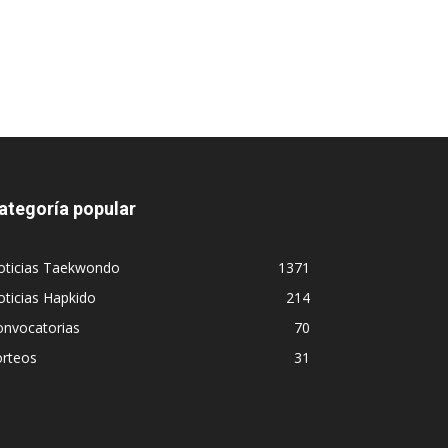
ategoría popular
oticias Taekwondo
1371
ticias Hapkido
214
onvocatorias
70
orteos
31