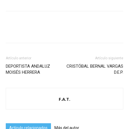
Artículo anterior
Artículo siguiente
DEPORTISTA ANDALUZ
CRISTÓBAL BERNAL VARGAS
MOISÉS HERRERA
D.E.P.
F.A.T.
Artículo relacionados
Más del autor