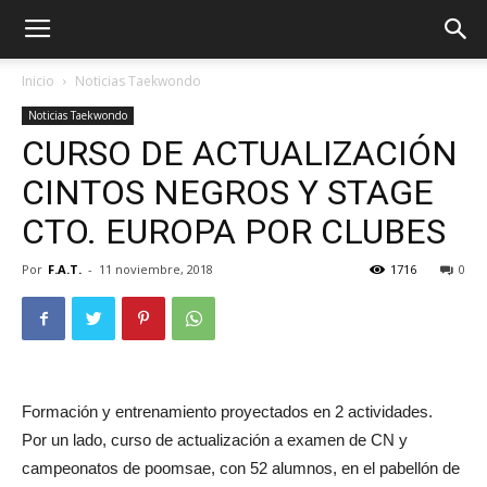
Inicio
Noticias Taekwondo
Noticias Taekwondo
CURSO DE ACTUALIZACIÓN
CINTOS NEGROS Y STAGE
CTO. EUROPA POR CLUBES
Por
F.A.T.
-
11 noviembre, 2018
1716
0
ÓN
Formación y entrenamiento proyectados en 2 actividades.
Por un lado, curso de actualización a examen de CN y
campeonatos de poomsae, con 52 alumnos, en el pabellón de