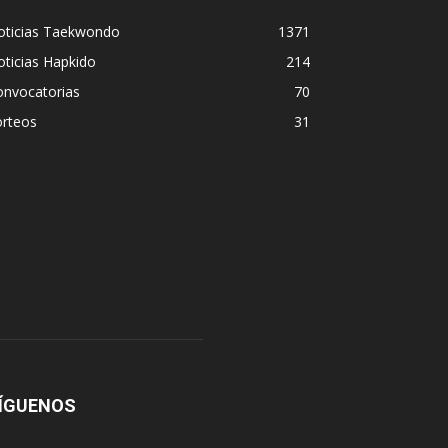
oticias Taekwondo
1371
ticias Hapkido
214
onvocatorias
70
orteos
31
ÍGUENOS