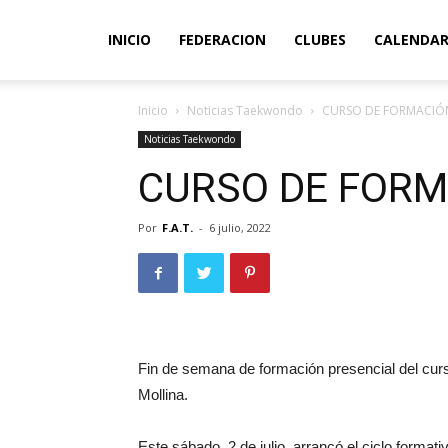
INICIO
FEDERACION
CLUBES
CALENDAR
Inicio
Noticias Taekwondo
CURSO DE FORMACIÓN
Noticias Taekwondo
CURSO DE FORM
Por
F.A.T.
-
6 julio, 2022
Fin de semana de formación presencial del curs
Mollina.
Este sábado, 2 de julio, arrancó el ciclo formati