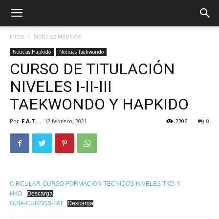
Inicio
Noticias Hapkido
Noticias Hapkido
Noticias Taekwondo
CURSO DE TITULACIÓN
NIVELES I-II-III
TAEKWONDO Y HAPKIDO
Por
F.A.T.
-
12 febrero, 2021
2206
0
ÓN
CIRCULAR-CURSO-FORMACION-TECNICOS-NIVELES-TKD-Y-
HKD
Descarga
GUIA-CURSOS-FAT
Descarga