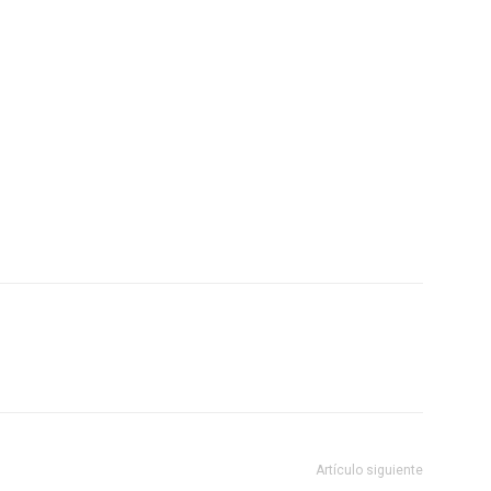
Artículo siguiente
N
STAGE PRETEMPORADA DE TAEKWONDO