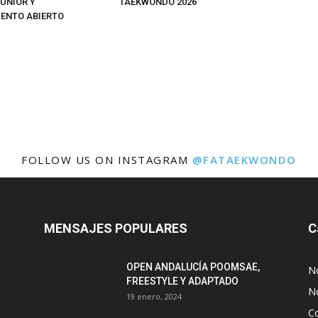
MENSAJES POPULARES
C
OPEN ANDALUCÍA POOMSAE,
N
FREESTYLE Y ADAPTADO
No
19 enero, 2024
C
S
XV OPEN INTERNACIONAL
ANDALUCÍA Y COPA IBERDROLA
13 octubre, 2023
SUPERCOPA FEDERACIÓN
PRECADETE Y SENIOR
20 septiembre, 2023