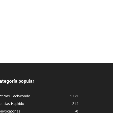
ategoría popular
oticias Taekwondo
1371
ticias Hapkido
214
onvocatorias
70
orteos
31