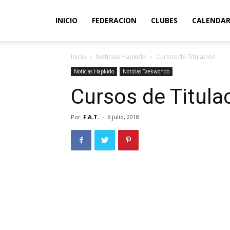
INICIO
FEDERACION
CLUBES
CALENDAR
Inicio
Noticias Hapkido
Cursos de Titulación
Noticias Hapkido
Noticias Taekwondo
Cursos de Titula
Por
F.A.T.
-
6 julio, 2018