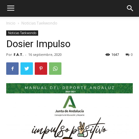
Inicio
Noticias Taekwondo
Noticias Taekwondo
Dosier Impulso
Por
F.A.T.
-
16 septiembre, 2020
1647
0
ÓN