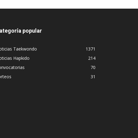
ategoría popular
oticias Taekwondo
1371
ticias Hapkido
214
onvocatorias
70
orteos
31