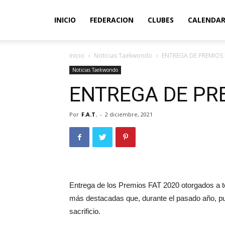
INICIO
FEDERACION
CLUBES
CALENDAR
Inicio
Noticias Taekwondo
ENTREGA DE PREMIOS F
Noticias Taekwondo
ENTREGA DE PRE
Por
F.A.T.
-
2 diciembre, 2021
Entrega de los Premios FAT 2020 otorgados a tod
más destacadas que, durante el pasado año, pus
sacrificio.