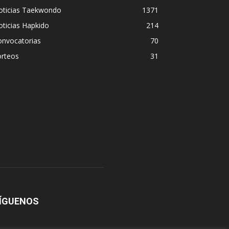
oticias Taekwondo
1371
ticias Hapkido
214
onvocatorias
70
orteos
31
ÍGUENOS