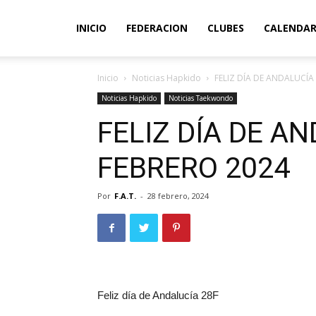
INICIO
FEDERACION
CLUBES
CALENDAR
Inicio
Noticias Hapkido
FELIZ DÍA DE ANDALUCÍA
Noticias Hapkido
Noticias Taekwondo
FELIZ DÍA DE A
FEBRERO 2024
Por
F.A.T.
-
28 febrero, 2024
Feliz día de Andalucía 28F