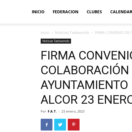
INICIO
FEDERACION
CLUBES
CALENDAR
Inicio
Noticias Taekwondo
FIRMA CONVENIO DE 
Noticias Taekwondo
FIRMA CONVENI
COLABORACIÓN 
AYUNTAMIENTO 
ALCOR 23 ENER
Por
F.A.T.
-
25 enero, 2023