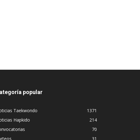
ategoría popular
oticias Taekwondo
1371
ticias Hapkido
214
onvocatorias
70
orteos
31