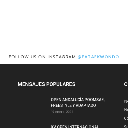
FOLLOW US ON INSTAGRAM
@FATAEKWONDO
MENSAJES POPULARES
C
OPEN ANDALUCÍA POOMSAE,
N
FREESTYLE Y ADAPTADO
No
19 enero, 2024
C
S
XV OPEN INTERNACIONAL