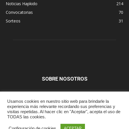
Noticias Hapkido
214
Convocatorias
70
Sorteos
31
SOBRE NOSOTROS
SÍGUENOS
Usamos cookies en nuestro sitio web para brindarle la
experiencia más relevante recordando sus preferencias y
visitas repetidas. Al hacer clic en "Aceptar", acepta el uso de
TODAS las cookies.
Prensa
Aviso Legal
Contacta
Configuración de cookies
ACEPTAR