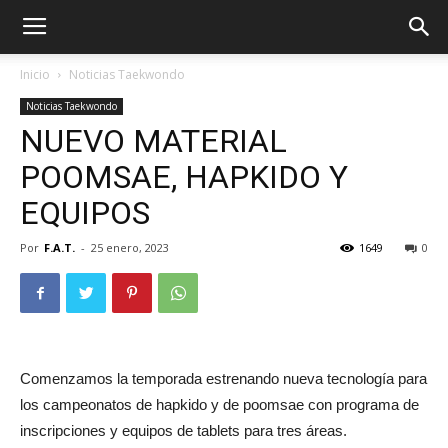
Inicio
Noticias Taekwondo
Noticias Taekwondo
NUEVO MATERIAL
POOMSAE, HAPKIDO Y
EQUIPOS
Por
F.A.T.
-
25 enero, 2023
1649
0
ÓN
Comenzamos la temporada estrenando nueva tecnología para
los campeonatos de hapkido y de poomsae con programa de
inscripciones y equipos de tablets para tres áreas.