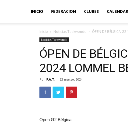
INICIO
FEDERACION
CLUBES
CALENDAR
Inicio
Noticias Taekwondo
ÓPEN DE BÉLGICA G2
Noticias Taekwondo
ÓPEN DE BÉLGIC
2024 LOMMEL B
Por
F.A.T.
-
23 marzo, 2024
Open G2 Bélgica