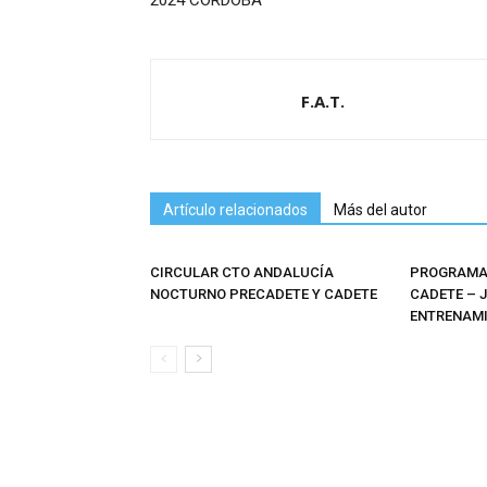
2024 CÓRDOBA
F.A.T.
Artículo relacionados
Más del autor
CIRCULAR CTO ANDALUCÍA
PROGRAMAS
NOCTURNO PRECADETE Y CADETE
CADETE – 
ENTRENAMI