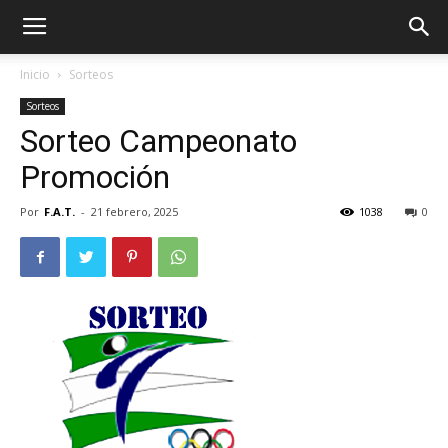
Inicio
Sorteos
Sorteos
Sorteo Campeonato
Promoción
Por
F.A.T.
-
21 febrero, 2025
1038
0
ÓN