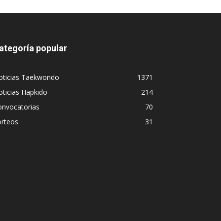
ategoría popular
oticias Taekwondo
1371
ticias Hapkido
214
onvocatorias
70
orteos
31