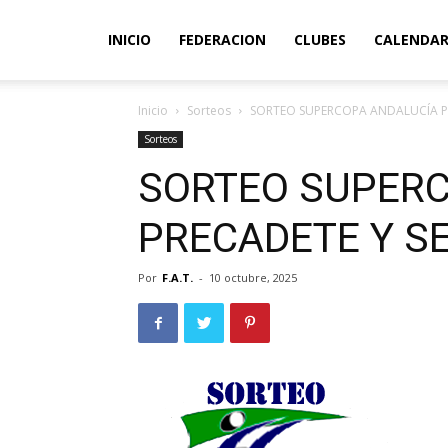
INICIO
FEDERACION
CLUBES
CALENDAR
Inicio
Sorteos
SORTEO SUPERCOPA ANDALUCÍA P
Sorteos
SORTEO SUPERC
PRECADETE Y S
Por
F.A.T.
-
10 octubre, 2025