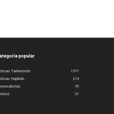
ategoría popular
oticias Taekwondo
1371
ticias Hapkido
214
onvocatorias
70
orteos
31