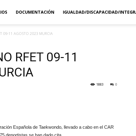
IOS
DOCUMENTACIÓN
IGUALDAD/DISCAPACIDAD/INTEGR
ET 09-11 AGOSTO 2023 MURCIA
O RFET 09-11
URCIA
1883
0
eración Española de Taekwondo, llevado a cabo en el CAR
75 deportistas se han dado cita.