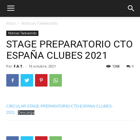
Inicio
Noticias Taekwondo
Noticias Taekwondo
STAGE PREPARATORIO CTO
ESPAÑA CLUBES 2021
Por
F.A.T.
-
16 octubre, 2021
1368
0
ÓN
CIRCULAR-STAGE-PREPARATORIO-CTO-ESPANA-CLUBES-
2021
Descarga