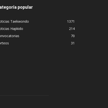
ategoría popular
oticias Taekwondo
1371
ticias Hapkido
214
onvocatorias
70
orteos
31