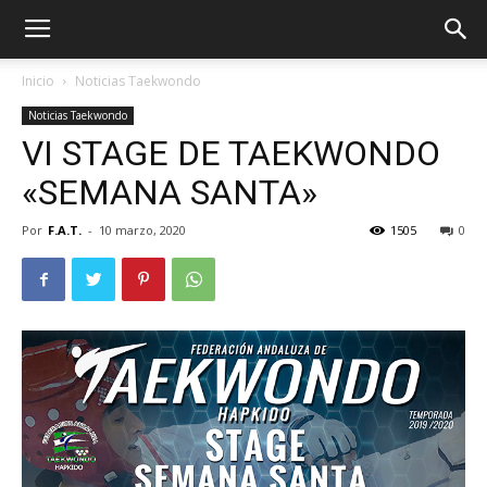
Inicio
Noticias Taekwondo
Noticias Taekwondo
VI STAGE DE TAEKWONDO
«SEMANA SANTA»
Por
F.A.T.
-
10 marzo, 2020
1505
0
ÓN