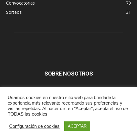
Convocatorias
70
Sorteos
31
SOBRE NOSOTROS
SÍGUENOS
Usamos cookies en nuestro sitio web para brindarle la
experiencia más relevante recordando sus preferencias y
visitas repetidas. Al hacer clic en "Aceptar", acepta el uso de
TODAS las cookies.
Prensa
Aviso Legal
Contacta
Configuración de cookies
ACEPTAR
© Fataekwondo