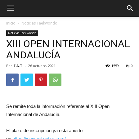
Inicio
Noticias Taekwondo
Noticias Taekwondo
XIII OPEN INTERNACIONAL
ANDALUCÍA
Por
F.A.T.
-
26 octubre, 2021
1559
0
ÓN
Se remite toda la información referente al XIII Open
Internacional de Andalucía.
El plazo de inscripción ya está abierto
en
https://www.wt.uptkd.com/