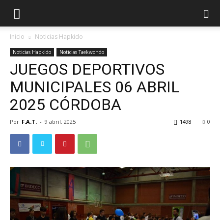
Inicio
Noticias Hapkido
Noticias Hapkido
Noticias Taekwondo
JUEGOS DEPORTIVOS
MUNICIPALES 06 ABRIL
2025 CÓRDOBA
Por
F.A.T.
-
9 abril, 2025
1498
0
ÓN