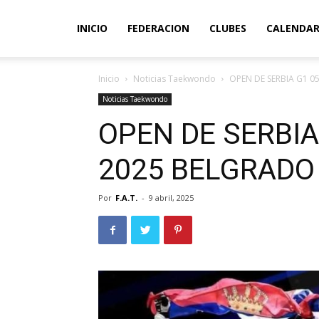
INICIO
FEDERACION
CLUBES
CALENDAR
Inicio
Noticias Taekwondo
OPEN DE SERBIA G1 05
Noticias Taekwondo
OPEN DE SERBIA
2025 BELGRADO 
Por
F.A.T.
-
9 abril, 2025