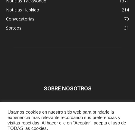
Noticias Taekwondo
1371
Noticias Hapkido
214
Convocatorias
70
Sorteos
31
SOBRE NOSOTROS
SÍGUENOS
Usamos cookies en nuestro sitio web para brindarle la
experiencia más relevante recordando sus preferencias y
visitas repetidas. Al hacer clic en "Aceptar", acepta el uso de
TODAS las cookies.